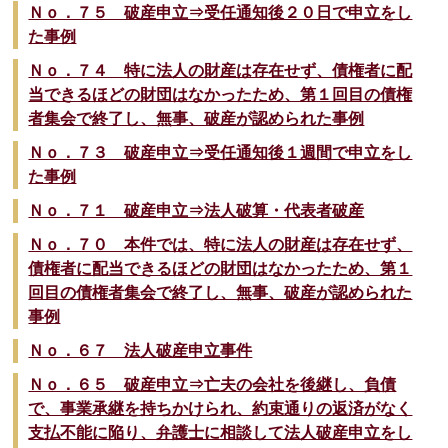
Ｎｏ．７５ 破産申立⇒受任通知後２０日で申立をし
た事例
Ｎｏ．７４ 特に法人の財産は存在せず、債権者に配
当できるほどの財団はなかったため、第１回目の債権
者集会で終了し、無事、破産が認められた事例
Ｎｏ．７３ 破産申立⇒受任通知後１週間で申立をし
た事例
Ｎｏ．７１ 破産申立⇒法人破算・代表者破産
Ｎｏ．７０ 本件では、特に法人の財産は存在せず、
債権者に配当できるほどの財団はなかったため、第１
回目の債権者集会で終了し、無事、破産が認められた
事例
Ｎｏ．６７ 法人破産申立事件
Ｎｏ．６５ 破産申立⇒亡夫の会社を後継し、負債
で、事業承継を持ちかけられ、約束通りの返済がなく
支払不能に陥り、弁護士に相談して法人破産申立をし