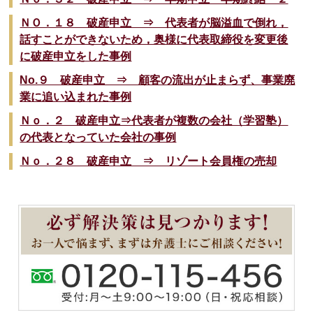
ＮＯ．１８ 破産申立 ⇒ 代表者が脳溢血で倒れ，
話すことができないため，奥様に代表取締役を変更後
に破産申立をした事例
No.９ 破産申立 ⇒ 顧客の流出が止まらず、事業廃
業に追い込まれた事例
Ｎｏ．２ 破産申立⇒代表者が複数の会社（学習塾）
の代表となっていた会社の事例
Ｎｏ．２８ 破産申立 ⇒ リゾート会員権の売却