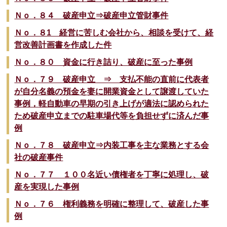
Ｎｏ．８４ 破産申立⇒破産申立管財事件
Ｎｏ．８1 経営に苦しむ会社から、相談を受けて、経
営改善計画書を作成した件
Ｎｏ．８０ 資金に行き詰り、破産に至った事例
Ｎｏ．７９ 破産申立 ⇒ 支払不能の直前に代表者
が自分名義の預金を妻に開業資金として譲渡していた
事例，軽自動車の早期の引き上げが適法に認められた
ため破産申立までの駐車場代等を負担せずに済んだ事
例
Ｎｏ．７８ 破産申立⇒内装工事を主な業務とする会
社の破産事件
Ｎｏ．７７ １００名近い債権者を丁寧に処理し、破
産を実現した事例
Ｎｏ．７６ 権利義務を明確に整理して、破産した事
例