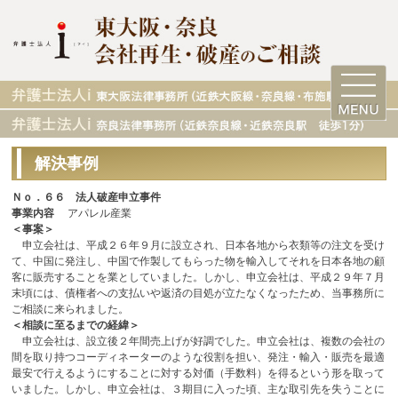
解決事例
Ｎｏ．６６ 法人破産申立事件
事業内容
アパレル産業
＜事案＞
申立会社は、平成２６年９月に設立され、日本各地から衣類等の注文を受け
て、中国に発注し、中国で作製してもらった物を輸入してそれを日本各地の顧
客に販売することを業としていました。しかし、申立会社は、平成２９年７月
末頃には、債権者への支払いや返済の目処が立たなくなったため、当事務所に
ご相談に来られました。
＜相談に至るまでの経緯＞
申立会社は、設立後２年間売上げが好調でした。申立会社は、複数の会社の
間を取り持つコーディネーターのような役割を担い、発注・輸入・販売を最適
最安で行えるようにすることに対する対価（手数料）を得るという形を取って
いました。しかし、申立会社は、３期目に入った頃、主な取引先を失うことに