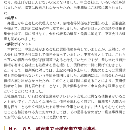
なり、売上げがほとんどない状況となりました。申立会社は、いろいろ策を講
じましたが、収支は改善されなかったため、当事務所にご相談に来られまし
た。
＜結果＞
弁護士が申立会社の代理人となり、債権者等関係各所に通知の上、必要書類
を揃えて、裁判所に破産の申し立てをしました。破産管財人との面談や債権者
集会を経て、特に滞りなく、会社代表者の破産・免責に加えて、申立会社の破
産も認められました。
＜解決ポイント＞
本件では、申立会社がある会社に買掛債務を有していましたが、反対に、そ
の会社は申立会社に対して債務を負っていました。申立会社としては、これら
の互いの債務の金額がほぼ同等であると考えていたのですが、差し当たり買掛
債権を有する会社にも破産する旨を通知し、債権者の一覧に掲げておきまし
た。そして、裁判所に対しては、上記の内容を上申し、実際のところは買掛債
務も売掛債権もないという事情を説明しました。結果的には、当該会社からは
債権の届け出がなかったため、このことも裁判所に伝えることにより、買掛債
務者から特に何も言われることなく、買掛債務も含めて申立会社を破産させる
ということになりました。
会社破産では、いわゆる貸金業者やクレジット会社とは異なる債権者がいるこ
とも多いです。このような場合に、債務を漏れなく特定し、債務者との間の折
衝を行うことも申立代理人たる弁護士の仕事といえます。法人をやむなくたた
むことを検討される方におかれましては、その是非も含めぜひ一度当事務所ま
でお問い合わせいただければと思います。
Ｎｏ．８５ 破産申立⇒破産申立管財事件