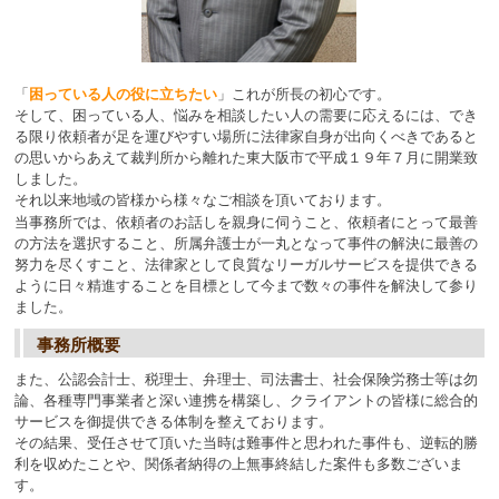
「
困っている人の役に立ちたい
」これが所長の初心です。
そして、困っている人、悩みを相談したい人の需要に応えるには、でき
る限り依頼者が足を運びやすい場所に法律家自身が出向くべきであると
の思いからあえて裁判所から離れた東大阪市で平成１９年７月に開業致
しました。
それ以来地域の皆様から様々なご相談を頂いております。
当事務所では、依頼者のお話しを親身に伺うこと、依頼者にとって最善
の方法を選択すること、所属弁護士が一丸となって事件の解決に最善の
努力を尽くすこと、法律家として良質なリーガルサービスを提供できる
ように日々精進することを目標として今まで数々の事件を解決して参り
ました。
事務所概要
また、公認会計士、税理士、弁理士、司法書士、社会保険労務士等は勿
論、各種専門事業者と深い連携を構築し、クライアントの皆様に総合的
サービスを御提供できる体制を整えております。
その結果、受任させて頂いた当時は難事件と思われた事件も、逆転的勝
利を収めたことや、関係者納得の上無事終結した案件も多数ございま
す。