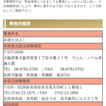
当事務所では、料金体系につきましても事前にしっかりと話し合い、十
分御納得頂いた上で、事件に着手させて頂いておりますので、どうぞ安
心してご相談下さい。
事務所概要
事務所名
弁護士法人 i
本部東大阪法律事務所
〒577-0056
大阪府東大阪市長堂１丁目８番３７号 ヴェル・ノール布
施５階
TEL 06-6781-0700 ／FAX 06-6781-0701
近鉄大阪線・奈良線・布施駅・徒歩2分
奈良法律事務所
〒630－8238
奈良県奈良市高天市町１１番地１
TEL 0742-23-1875 ／FAX 0742-23-1880
近鉄奈良線・奈良駅・徒歩３分 高天飯田ビル３０１号
相談時間