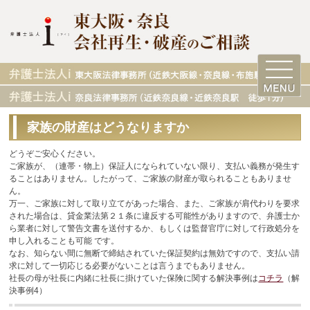
家族の財産はどうなりますか
どうぞご安心ください。
ご家族が、（連帯・物上）保証人になられていない限り、支払い義務が発生す
ることはありません。したがって、ご家族の財産が取られることもありませ
ん。
万一、ご家族に対して取り立てがあった場合、また、ご家族が肩代わりを要求
された場合は、貸金業法第２１条に違反する可能性がありますので、弁護士か
ら業者に対して警告文書を送付するか、もしくは監督官庁に対して行政処分を
申し入れることも可能 です。
なお、知らない間に無断で締結されていた保証契約は無効ですので、支払い請
求に対して一切応じる必要がないことは言うまでもありません。
社長の母が社長に内緒に社長に掛けていた保険に関する解決事例は
コチラ
（解
決事例4）