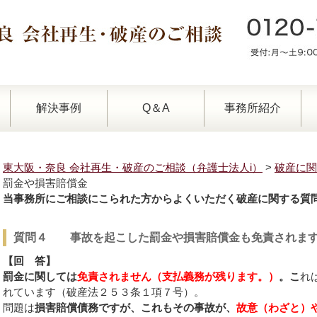
解決事例
Q＆A
事務所紹介
東大阪・奈良 会社再生・破産のご相談（弁護士法人i）
>
破産に関
罰金や損害賠償金
当事務所にご相談にこられた方からよくいただく破産に関する質
質問４ 事故を起こした罰金や損害賠償金も免責されま
【回 答】
罰金に関しては
免責されません（支払義務が残ります。）
。こ
れ
れています（破産法２５３条１項７号）。
問題は
損害賠償債務ですが、これもその事故が、
故意（わざと）