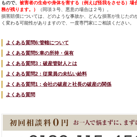
もので、
被害者の生命や身体を害する（例えば怪我をさせる）場
務が残ります。）
（同項３号、悪意の場合は２号）。
損害賠償については、どのような事故か、どんな損害が生じたの
く変わる可能性がありますので、一度専門家にご相談ください。
よくある質問6:管轄について
よくある質問5:車の所持・保有
よくある質問3：破産管財人とは
よくある質問2：従業員の未払い給料
よくある質問1：会社の破産と社長の破産の関係
よくある質問