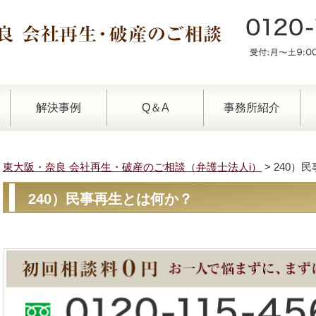
解決事例
Q＆A
事務所紹介
東大阪・奈良 会社再生・破産のご相談（弁護士法人i）
>
240）
240）民事再生とは何か？