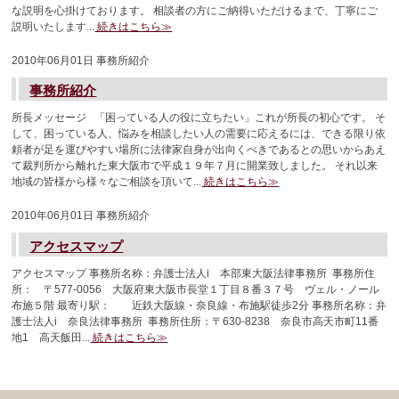
な説明を心掛けております。 相談者の方にご納得いただけるまで、丁寧にご
説明いたします...
続きはこちら≫
2010年06月01日
事務所紹介
事務所紹介
所長メッセージ 「困っている人の役に立ちたい」これが所長の初心です。 そ
して、困っている人、悩みを相談したい人の需要に応えるには、できる限り依
頼者が足を運びやすい場所に法律家自身が出向くべきであるとの思いからあえ
て裁判所から離れた東大阪市で平成１９年７月に開業致しました。 それ以来
地域の皆様から様々なご相談を頂いて...
続きはこちら≫
2010年06月01日
事務所紹介
アクセスマップ
アクセスマップ 事務所名称：弁護士法人i 本部東大阪法律事務所 事務所住
所： 〒577-0056 大阪府東大阪市長堂１丁目８番３７号 ヴェル・ノール
布施５階 最寄り駅： 近鉄大阪線・奈良線・布施駅徒歩2分 事務所名称：弁
護士法人i 奈良法律事務所 事務所住所：〒630-8238 奈良市高天市町11番
地1 高天飯田...
続きはこちら≫