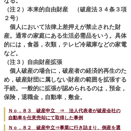
なる。
（注２）本来的自由財産 （破産法３４条３項
２号）
個人において法律上差押えが禁止された財
産。通常の家庭にある生活必需品をいう。具体
的には，食器，衣類，テレビ冷蔵庫などの家電
など。
（注３）自由財産拡張
個人破産の場合に，破産者の経済的再生のた
め，破産財団に属しない財産の範囲を拡張する
手続。一般的に拡張が認められるのは，預金，
保険，退職金，自動車，敷金。
Ｎｏ．８３ 破産申立 ⇒ 法人代表者が破産会社の
自動車を任意売却にて取得した事例
Ｎｏ．８２ 破産申立⇒事業に行き詰まり、倒産を選