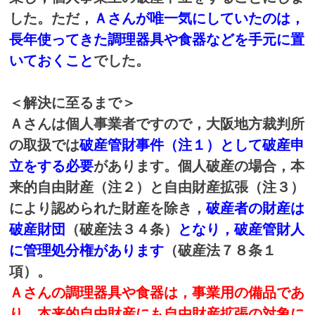
した。ただ，
Ａさんが唯一気にしていたのは，
長年使ってきた調理器具や食器などを手元に置
いておくこと
でした。
＜解決に至るまで＞
Ａさんは個人事業者ですので，大阪地方裁判所
の取扱では
破産管財事件（注１）として破産申
立をする必要
があります。個人破産の場合，本
来的自由財産（注２）と自由財産拡張（注３）
により認められた財産を除き，
破産者の財産は
破産財団
（破産法３４条）
となり，破産管財人
に管理処分権があります
（破産法７８条１
項）。
Ａさんの調理器具や食器は，事業用の備品であ
り，本来的自由財産にも自由財産拡張の対象に