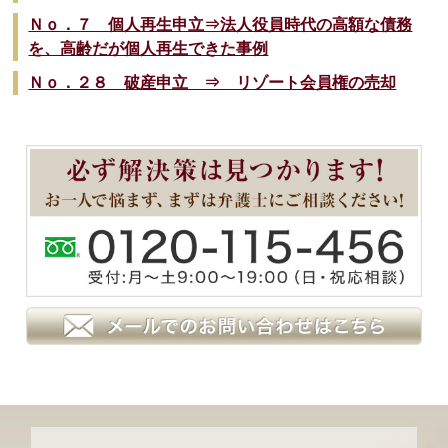
Ｎｏ．７ 個人再生申立⇒法人役員時代の高額な債務
を、高齢だが個人再生できた事例
Ｎｏ．２８ 破産申立 ⇒ リゾート会員権の売却