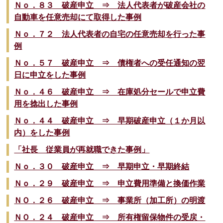
Ｎｏ．８３ 破産申立 ⇒ 法人代表者が破産会社の
自動車を任意売却にて取得した事例
Ｎｏ．７２ 法人代表者の自宅の任意売却を行った事
例
Ｎｏ．５７ 破産申立 ⇒ 債権者への受任通知の翌
日に申立をした事例
Ｎｏ．４６ 破産申立 ⇒ 在庫処分セールで申立費
用を捻出した事例
Ｎｏ．４４ 破産申立 ⇒ 早期破産申立（１か月以
内）をした事例
「社長 従業員が再就職できた事例」
Ｎｏ．３０ 破産申立 ⇒ 早期申立・早期終結
Ｎｏ．２９ 破産申立 ⇒ 申立費用準備と換価作業
ＮＯ．２６ 破産申立 ⇒ 事業所（加工所）の明渡
ＮＯ．２４ 破産申立 ⇒ 所有権留保物件の受戻・