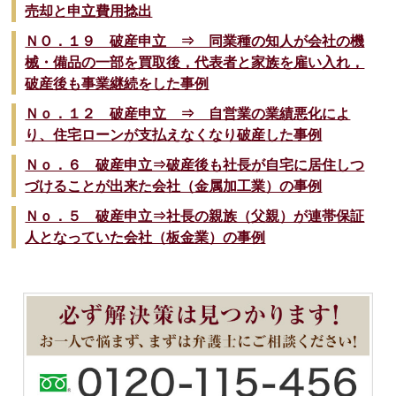
売却と申立費用捻出
ＮＯ．１９ 破産申立 ⇒ 同業種の知人が会社の機
械・備品の一部を買取後，代表者と家族を雇い入れ，
破産後も事業継続をした事例
Ｎｏ．１２ 破産申立 ⇒ 自営業の業績悪化によ
り、住宅ローンが支払えなくなり破産した事例
Ｎｏ．６ 破産申立⇒破産後も社長が自宅に居住しつ
づけることが出来た会社（金属加工業）の事例
Ｎｏ．５ 破産申立⇒社長の親族（父親）が連帯保証
人となっていた会社（板金業）の事例